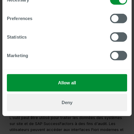
Selection
Une voie économiquement viable vers le
cloud
Preferences
Nombre de nos clients travaillent avec succès depuis
des années avec nos outils, qui ont été développés
dans le monde sur site et ont prouvé leur valeur ajoutée.
Statistics
Dans le même temps, SAP et ses technologies
continuent d'évoluer. C'est pourquoi il est important
Marketing
pour nous d'utiliser notre expertise et nos modules
complémentaires pour montrer à nos clients actuels et
futurs une voie réaliste et économiquement viable vers
le cloud,
Allow all
déclare Steven Wernike, directeur général de Centric IT
Solutions GmbH.
Deny
L'outil peut être utilisé pour traiter les données des systèmes
sur site et de SAP SuccessFactors à des fins d'audit. Les
utilisateurs peuvent accéder aux interfaces Fiori modernes et