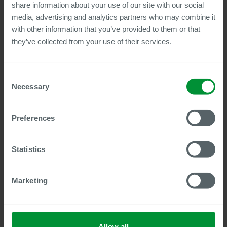
Quelles mesures de sécurité ont été mises en place ?
share information about your use of our site with our social
media, advertising and analytics partners who may combine it
Des fiches d'information sont disponibles pour les zones de
with other information that you’ve provided to them or that
traitement suivantes :
they’ve collected from your use of their services.
Marketing et communication
Recrutement
Consent
Détachement
Necessary
Selection
Entraînement
Des fiches d'information supplémentaires seront ajoutées au
Preferences
fil du temps.
Pour les employés de Centric, l'application du
Règlement
Statistics
général sur la protection des données (RGPD)
est inclus
dans les politiques du personnel de l'entreprise.
Marketing
Compléter les champs du formulaire
À différents moments, Centric offre la possibilité de recevoir
Allow all
du matériel d'information, tel que de la documentation ou