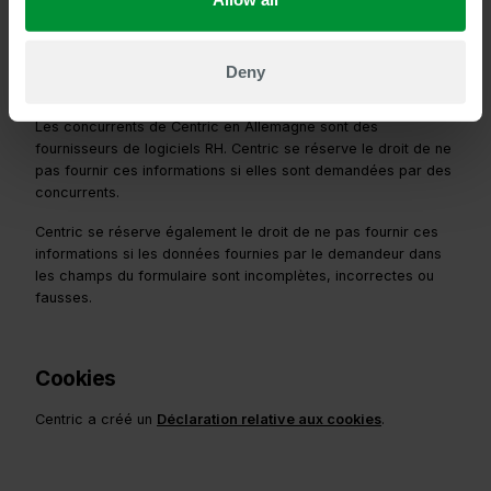
l'accès à des enregistrements de webinaires, après avoir
saisi les informations de contact dans les formulaires du site
Web de Centric.
Deny
Les concurrents ne sont pas autorisés à utiliser cette option.
Les concurrents de Centric en Allemagne sont des
fournisseurs de logiciels RH. Centric se réserve le droit de ne
pas fournir ces informations si elles sont demandées par des
concurrents.
Centric se réserve également le droit de ne pas fournir ces
informations si les données fournies par le demandeur dans
les champs du formulaire sont incomplètes, incorrectes ou
fausses.
Cookies
Centric a créé un
Déclaration relative aux cookies
.