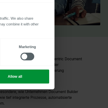
traffic. We also share
may combine it with other
Marketing
ck vieler Personalprozesse. Mit Centric Document
erwalten — direkt aus SAP HCM oder
essFactors automatisch die Generierung
Allow all
nsbesondere, wie Unternehmen Document Builder
e tief integrierte Prozesse, automatisierte
rn.