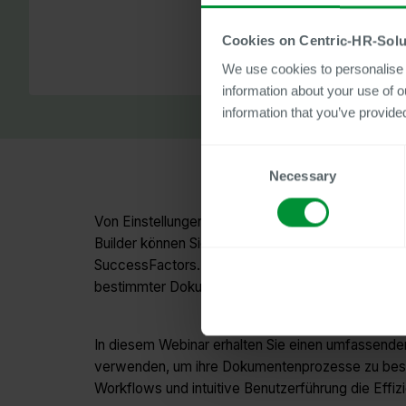
Cookies on Centric-HR-Solu
We use cookies to personalise c
information about your use of o
information that you’ve provided
Consent
Necessary
Selection
Von Einstellungen und Beförderungen bis hin zu E
Builder können Sie Personaldokumente auf der G
SuccessFactors. Eine tiefgreifende SAP-Integrati
bestimmter Dokumente auslösen können.
In diesem Webinar erhalten Sie einen umfassende
verwenden, um ihre Dokumentenprozesse zu beschleu
Workflows und intuitive Benutzerführung die Effiz