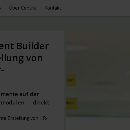
s
Über Centric
Kontakt
ent Builder
ellung von
-
umente auf der
tmodulen — direkt
nte Erstellung von HR-