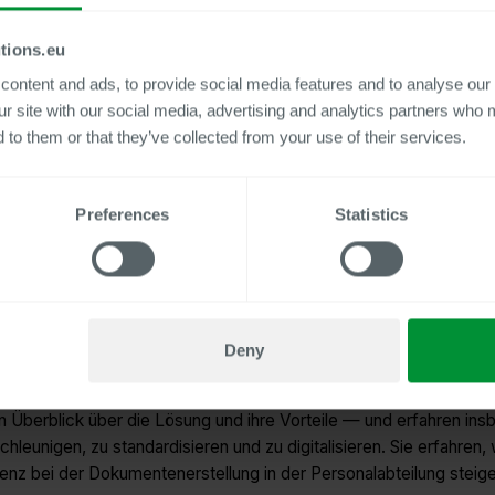
tions.eu
ontent and ads, to provide social media features and to analyse our 
ur site with our social media, advertising and analytics partners who 
 to them or that they’ve collected from your use of their services.
Preferences
Statistics
lternzeit und Urlaub — neu erstellte Dokumente sind das Herzstü
rundlage von Vorlagen, Regeln und Textmodulen erstellen und v
on bietet viele Vorteile, beispielsweise wenn Ereignisse in Succ
Deny
n Überblick über die Lösung und ihre Vorteile — und erfahren i
nigen, zu standardisieren und zu digitalisieren. Sie erfahren, wi
ienz bei der Dokumentenerstellung in der Personalabteilung steige