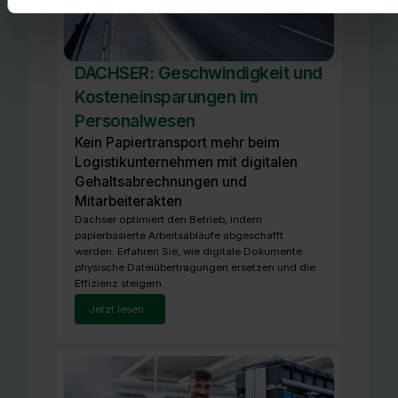
DACHSER: Geschwindigkeit und
Kosteneinsparungen im
Personalwesen
Kein Papiertransport mehr beim
Logistikunternehmen mit digitalen
Gehaltsabrechnungen und
Mitarbeiterakten
Dachser optimiert den Betrieb, indem
papierbasierte Arbeitsabläufe abgeschafft
werden. Erfahren Sie, wie digitale Dokumente
physische Dateiübertragungen ersetzen und die
Effizienz steigern.
Jetzt lesen