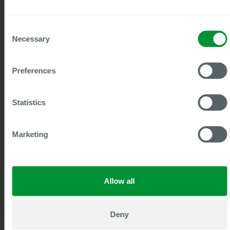
Consent
Success Stories
Necessary
Selection
Alle Success
Stories
Was unsere
Preferences
Kunden sagen
Unsere Projektberichte stehen
Statistics
Ihnen kostenlos zum Download zur
Verfügung.
Marketing
Allow all
Deny