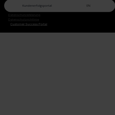
Kundenerfolgsportal
EN
Legal Center
Impressum
Datenschutzerklärung
Datenschutzrichtlinie
Customer Success Portal