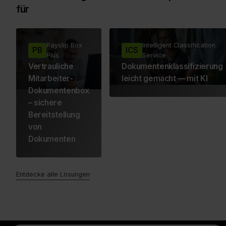
für
Payslip Box
Intelligent Classification
PB
ICS
Plus
Service
Vertrauliche
Dokumentenklassifizierung
Mitarbeiter-
leicht gemacht — mit KI
Dokumentenbox
– sichere
Bereitstellung
von
Dokumenten
Entdecke alle Lösungen