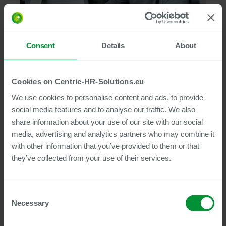
Prüfung der Entgeltabrechnung für SAP HCM — für
Lohnabrechnungsprozesse in Deutschland, Kontroll- und
Consent
Details
About
Prüfsystem für Gehaltsabrechnungsprozesse
Lösung ansehen
Cookies on Centric-HR-Solutions.eu
We use cookies to personalise content and ads, to provide
Personal-Sachbearbeiter-Cockpit für
PLX
social media features and to analyse our traffic. We also
SAP HCM
share information about your use of our site with our social
media, advertising and analytics partners who may combine it
with other information that you’ve provided to them or that
they’ve collected from your use of their services.
Consent
Necessary
Selection