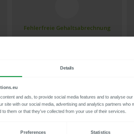
Fehlerfreie Gehaltsabrechnung
Abweichungen in der Gehaltsabrechnung
werden bereits während des Simulationslaufs
erkannt, bevor sie zu Fehlzahlungen führen.
n
Details
tions.eu
ontent and ads, to provide social media features and to analyse our 
ur site with our social media, advertising and analytics partners who 
 to them or that they’ve collected from your use of their services.
Zeit- und Kostenersparnis
Automatisierte Validierungen reduzieren
Preferences
Statistics