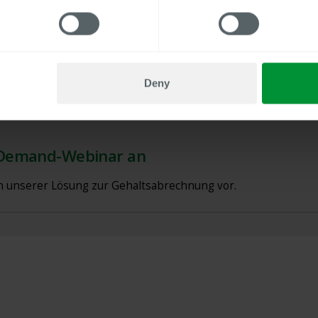
manuelle Prüfungen, senken die
Nacharbeitskosten und entlasten Ihr Team.
Deny
-Demand-Webinar an
en unserer Lösung zur Gehaltsabrechnung vor.