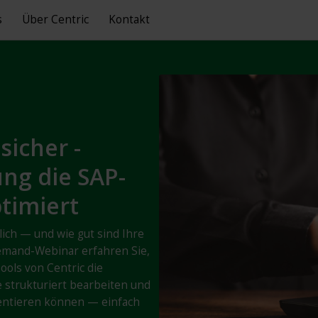
s
Über Centric
Kontakt
sicher -
ng die SAP-
timiert
ich — und wie gut sind Ihre
emand-Webinar erfahren Sie,
ols von Centric die
e strukturiert bearbeiten und
entieren können — einfach