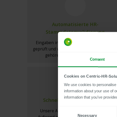
Automatisierte HR-
Stammdatenvalidierung
Eingaben in SAP HCM werden in Echtzeit
geprüft und validiert — falsche Stammdate
gehören der Vergangenheit an.
Consent
Cookies on Centric-HR-Solu
We use cookies to personalise c
information about your use of o
information that you’ve provided
Schnelle Implementierung
Consent
Unsere Add-Ons sind mit minimalem
Necessary
Selection