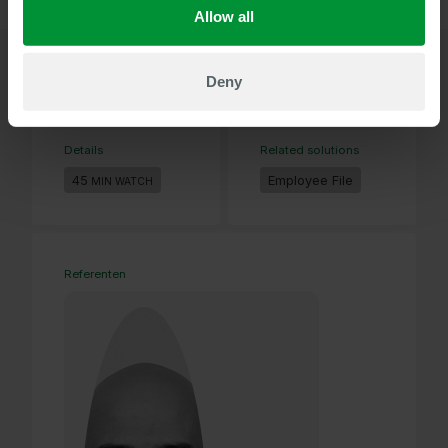
Allow all
Deny
Details
Related solutions
45
Employee File
MIN WATCH
Referenten