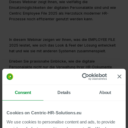
Dieses Webinar zeigt Ihnen, wie vielfältig die
Einsatzmöglichkeiten der digitalen Personalakte sind und wie
Centric Employee File 2025 als Herzstück moderner HR-
Prozesse noch effizienter genutzt werden kann.
In diesem Webinar zeigen wir Ihnen, was die EMPLOYEE FILE
2025 leistet, wie sich das Look & Feel der Lösung entwickelt
hat und wie sie mit anderen Systemen zusammenspielt.
Erleben Sie praxisnahe Einblicke, wie die digitale
Personalakte nicht nur die Verwaltung Ihrer HR-Dokumente
optimiert, sondern mit innovativen Technologien wie KI und
Automatisierung neue Maßstäbe setzt. Profitieren Sie von Best
Practices zur Integration und erfahren Sie, wie Sie
standardisierte und individuelle HR-Prozesse schneller,
Consent
Details
About
sicherer und einfacher gestalten können.
Cookies on Centric-HR-Solutions.eu
Inhalte des Live-Webinars
We use cookies to personalise content and ads, to provide