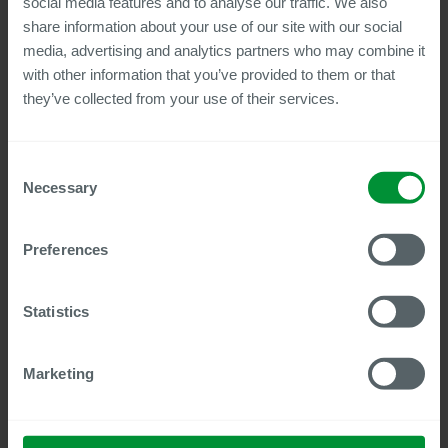
social media features and to analyse our traffic. We also
Mehr als nur ein Archiv: Was Anwender 2025 von ihrer
digitalen Personalakte erwarten sollten
share information about your use of our site with our social
media, advertising and analytics partners who may combine it
Employee File – das ist neu: Release-Preview und neue
Features 2025
with other information that you’ve provided to them or that
they’ve collected from your use of their services.
Wie sich Look & Feel einer modernen Aktenlösung darstellt
Fokus Integration: Wie die digitale Akte in Kombination mit
moderne HR-Lösungen wie SAP SuccessFactors die
Consent
Personalarbeit verändert
Necessary
Selection
Best Practice: Wie Unternehmen die Centric Employee File in
der Praxis erfolgreich einsetzen
Wie Anwender von den kontinuierlichen Verbesserungen
Preferences
unserer Lösung profitieren
Statistics
Sprache:
Deutsch
Zielgruppe:
HR und HR-IT
Marketing