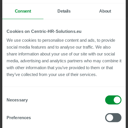
Consent
Details
About
Cookies on Centric-HR-Solutions.eu
We use cookies to personalise content and ads, to provide
Avec la dernière version estivale 2025, Centric Cloud
social media features and to analyse our traffic. We also
Solutions élargit le portefeuille de services de ses produits
share information about your use of our site with our social
RH numériques avec de nombreuses nouvelles fonctionnalités
et améliorations. Ces développements concernent à la fois le
media, advertising and analytics partners who may combine it
dossier personnel numérique Centric Employee File et les
with other information that you’ve provided to them or that
modules Document Builder, Reference Letter et Payslip Box
they’ve collected from your use of their services.
Plus.
Une nouvelle fonctionnalité présente dans tous les produits :
l'intégration de ServiceNow, qui permet de transférer les
Consent
données de processus directement d'un flux de travail vers,
Necessary
Selection
par exemple, des systèmes de tickets conçus avec
ServiceNow.
Preferences
Le dossier personnel numérique de Centric Employee File
bénéficiera, entre autres, d'une fonction de prêt dans le