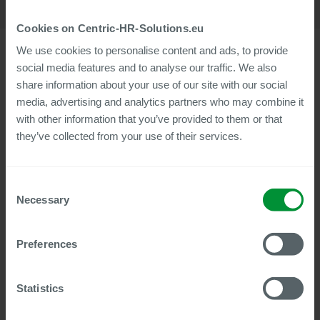
Cookies on Centric-HR-Solutions.eu
We use cookies to personalise content and ads, to provide
social media features and to analyse our traffic. We also
share information about your use of our site with our social
Mit dem neuesten Sommer-Release 2025 erweitert Centric
media, advertising and analytics partners who may combine it
Cloud Solutions das Serviceportfolio seiner digitalen HR-
with other information that you’ve provided to them or that
Produkte um zahlreiche neue Funktionen und Verbesserungen.
they’ve collected from your use of their services.
Die Entwicklungen betreffen sowohl die digitale Personalakte
von Centric Employee File als auch die Module Document
Builder, Reference Letter und Payslip Box Plus.
Consent
Eine neue Funktion für alle Produkte ist die ServiceNow-
Necessary
Selection
Integration, mit der Prozessdaten direkt aus einem Workflow
an beispielsweise mit ServiceNow erstellte Ticketsysteme
übertragen werden können.
Preferences
Die digitale Personalakte von Centric Employee File wird unter
anderem eine zeitabhängige Ausleihfunktion, eine
verbesserte AES-256-Dokumentenverschlüsselung und einen
Statistics
Migrationsassistenten für die Anbindung an neue führende
Stammdatensysteme erhalten. Darüber hinaus unterstützt das